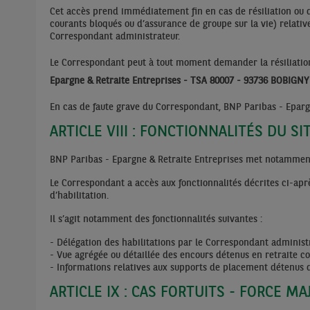
Cet accès prend immédiatement fin en cas de résiliation ou 
courants bloqués ou d’assurance de groupe sur la vie) relative(
Correspondant administrateur.
Le Correspondant peut à tout moment demander la résiliation 
Epargne & Retraite Entreprises - TSA 80007 - 93736 BOBIGN
En cas de faute grave du Correspondant, BNP Paribas - Eparg
ARTICLE VIII : FONCTIONNALITÉS DU SI
BNP Paribas - Epargne & Retraite Entreprises met notamment à
Le Correspondant a accès aux fonctionnalités décrites ci-après
d’habilitation.
Il s’agit notamment des fonctionnalités suivantes :
- Délégation des habilitations par le Correspondant administ
- Vue agrégée ou détaillée des encours détenus en retraite co
- Informations relatives aux supports de placement détenus d
ARTICLE IX : CAS FORTUITS - FORCE M