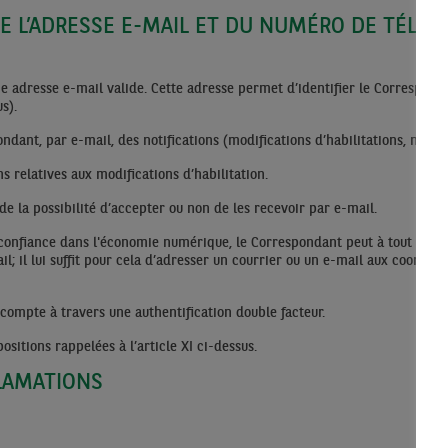
N DE L’ADRESSE E-MAIL ET DU NUMÉRO DE TÉLÉ
 adresse e-mail valide. Cette adresse permet d’identifier le Correspondan
sus).
dant, par e-mail, des notifications (modifications d’habilitations, nouve
s relatives aux modifications d’habilitation.
de la possibilité d’accepter ou non de les recevoir par e-mail.
a confiance dans l'économie numérique, le Correspondant peut à tout momen
l; il lui suffit pour cela d’adresser un courrier ou un e-mail aux coordo
compte à travers une authentification double facteur.
sitions rappelées à l’article XI ci-dessus.
CLAMATIONS