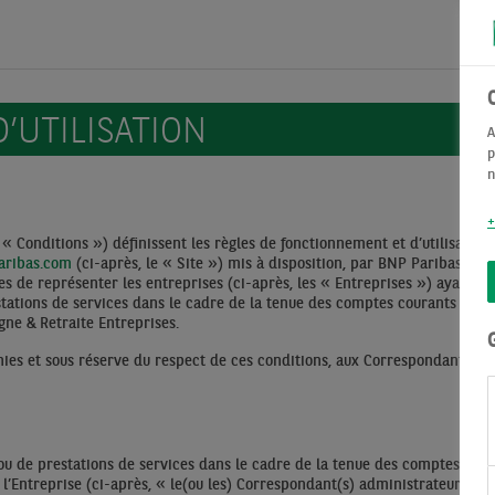
’UTILISATION
A
p
n
+
 « Conditions ») définissent les règles de fonctionnement et d’utilisation 
paribas.com
(ci-après, le « Site ») mis à disposition, par BNP Paribas au 
es de représenter les entreprises (ci-après, les « Entreprises ») ayant 
ations de services dans le cadre de la tenue des comptes courants bloqu
gne & Retraite Entreprises.
ies et sous réserve du respect de ces conditions, aux Correspondants d’
u de prestations de services dans le cadre de la tenue des comptes coura
’Entreprise (ci-après, « le(ou les) Correspondant(s) administrateur(s) ») o