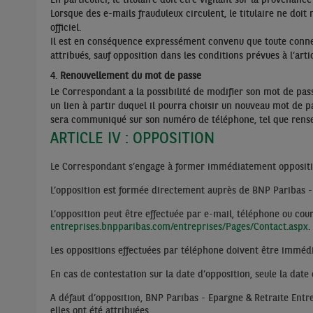
En particulier, le titulaire doit être vigilant sur la proven
Lorsque des e-mails frauduleux circulent, le titulaire ne doit
officiel.
Il est en conséquence expressément convenu que toute connexio
attribués, sauf opposition dans les conditions prévues à l’artic
Renouvellement du mot de passe
Le Correspondant a la possibilité de modifier son mot de pass
un lien à partir duquel il pourra choisir un nouveau mot de p
sera communiqué sur son numéro de téléphone, tel que renseig
ARTICLE IV : OPPOSITION
Le Correspondant s’engage à former immédiatement oppositio
L’opposition est formée directement auprès de BNP Paribas -
L’opposition peut être effectuée par e-mail, téléphone ou co
entreprises.bnpparibas.com/entreprises/Pages/Contact.aspx
.
Les oppositions effectuées par téléphone doivent être imméd
En cas de contestation sur la date d’opposition, seule la date
A défaut d’opposition, BNP Paribas - Epargne & Retraite Entr
elles ont été attribuées.