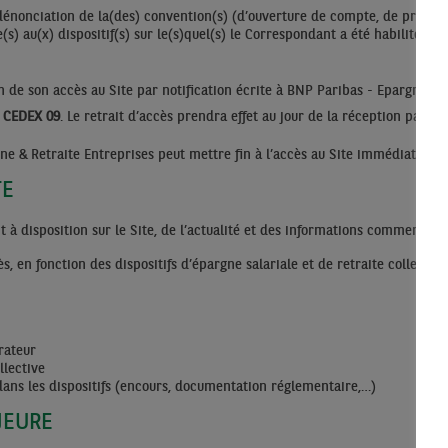
dénonciation de la(des) convention(s) (d’ouverture de compte, de prestat
s) au(x) dispositif(s) sur le(s)quel(s) le Correspondant a été habilité ou e
de son accès au Site par notification écrite à BNP Paribas - Epargne & Re
Y CEDEX 09
. Le retrait d’accès prendra effet au jour de la réception par B
ne & Retraite Entreprises peut mettre fin à l’accès au Site immédiatemen
TE
 disposition sur le Site, de l’actualité et des informations commerciale
, en fonction des dispositifs d’épargne salariale et de retraite collectiv
rateur
llective
ans les dispositifs (encours, documentation réglementaire,…)
AJEURE