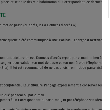
 place, et selon le degré d’habilitation du Correspondant, ce dernier a accè
ITE
’un mot de passe (ci-après, les « Données d’accès »).
 telle qu’elle a été communiquée à BNP Paribas - Epargne & Retraite Entr
ondant titulaire de ces Données d’accès reçoit par e-mail un lien à parti
enseigner pour valider son mot de passe et son numéro de téléphone, lu
 Site). Il lui est recommandé de ne pas choisir un mot de passe aisément
t confidentiel. Leur titulaire s’engage expressément à conserver leur con
uniqué par oral ou par e-mail.
mais à un Correspondant ni par e-mail, ni par téléphone son identifiant