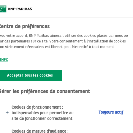
Centre de préférences
vec votre accord, BNP Paribas aimerait utiliser des cookies placés par nous ou
ar des partenaires sur ce site. Votre consentement à l'installation de cookies
on strictement nécessaires est libre et peut être retiré à tout moment.
INFO
ainsi que les fonctionnalités (ci-après, les « Services ») du
travers de son métier "Epargne & Retraite Entreprises", des
Accepter tous les cookies
conclu avec BNP Paribas - Epargne & Retraite Entreprises une
és ou, par son intermédiaire, une convention d’assurance de
Gérer les préférences de consentement
avoir une vue agrégée ou détaillée des encours détenus en
Cookies de fonctionnement :
Toujours actif
indispensables pour permettre au
site de fonctionner correctement
nts bloqués ou d’assurance de groupe sur la vie, le Site est
u habilité(s) par ce(s) dernier(s). Selon les dispositifs
Cookies de mesure d’audience :