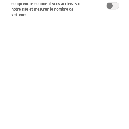
s à tout ou partie des Services du Site (cf. article VIII ci-
comprendre comment vous arrivez sur
notre site et mesurer le nombre de
visiteurs
eprises par l’Entreprise ou par le Correspondant
r duquel il devra choisir un mot de passe et renseigner un
i sera communiqué sur ce numéro de téléphone (un code de
 décelable par un tiers (tel qu’une date de naissance par
fidentialité et à supporter toutes les conséquences pouvant
 (sauf lorsque c’est le Correspondant qui appelle) ou son mot