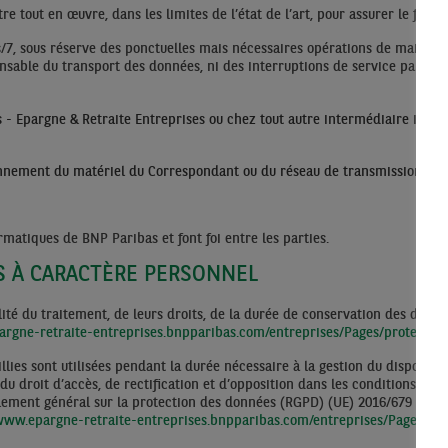
e tout en œuvre, dans les limites de l’état de l’art, pour assurer le fonc
urs/7, sous réserve des ponctuelles mais nécessaires opérations de mainte
sable du transport des données, ni des interruptions de service par suite 
 - Epargne & Retraite Entreprises ou chez tout autre intermédiaire inter
onnement du matériel du Correspondant ou du réseau de transmission.
matiques de BNP Paribas et font foi entre les parties.
ES À CARACTÈRE PERSONNEL
té du traitement, de leurs droits, de la durée de conservation des donnée
argne-retraite-entreprises.bnpparibas.com/entreprises/Pages/protectio
ies sont utilisées pendant la durée nécessaire à la gestion du dispositif d
du droit d’accès, de rectification et d’opposition dans les conditions et l
 règlement général sur la protection des données (RGPD) (UE) 2016/679 du P
/www.epargne-retraite-entreprises.bnpparibas.com/entreprises/Pages/Con