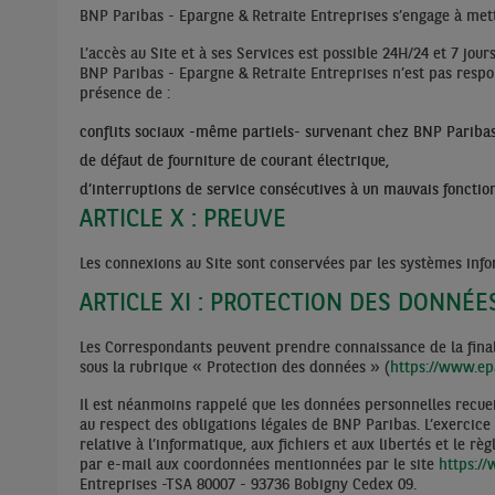
BNP Paribas - Epargne & Retraite Entreprises s’engage à mettr
L’accès au Site et à ses Services est possible 24H/24 et 7 jo
BNP Paribas - Epargne & Retraite Entreprises n’est pas respon
présence de :
conflits sociaux -même partiels- survenant chez BNP Paribas
de défaut de fourniture de courant électrique,
d’interruptions de service consécutives à un mauvais foncti
ARTICLE X : PREUVE
Les connexions au Site sont conservées par les systèmes infor
ARTICLE XI : PROTECTION DES DONNÉ
Les Correspondants peuvent prendre connaissance de la finali
sous la rubrique « Protection des données » (
https://www.ep
Il est néanmoins rappelé que les données personnelles recueill
au respect des obligations légales de BNP Paribas. L’exercice 
relative à l’informatique, aux fichiers et aux libertés et le
par e-mail aux coordonnées mentionnées par le site
https:/
Entreprises -TSA 80007 - 93736 Bobigny Cedex 09.