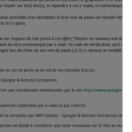
ance d’e-mails frauduleux qui peuvent reprendre le graphisme et le nom du 
 ni cliquer sur le(s) lien(s), ni répondre à ces e-mails, ni communiquer s
n précédée d’un identifiant et d’un mot de passe est réputée émaner, quel
le IV ci-après.
e sur l’espace du Site prévu à cet effet ("Obtenir un nouveau mot de pass
asse lui sera communiqué par e-mail. Un code de vérification, qu’il devr
né lors du choix de son mot de passe (cf. 2) ci-dessus) ou modifié ultéri
n en cas de perte ou de vol de ses Données d’accès.
 Epargne & Retraite Entreprises.
urrier aux coordonnées mentionnées par le site
https://www.epargne-retra
iatement confirmées par e-mail ou par courrier.
 de la réception par BNP Paribas - Epargne & Retraite Entreprises de la con
eprises est fondé à considérer que toute connexion sur le Site au moyen