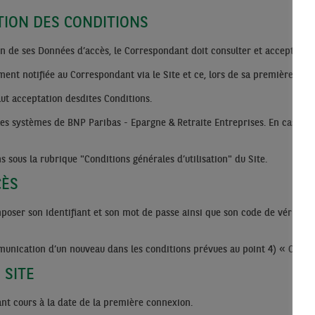
ATION DES CONDITIONS
en de ses Données d’accès, le Correspondant doit consulter et accepter le
nt notifiée au Correspondant via le Site et ce, lors de sa première conne
vaut acceptation desdites Conditions.
les systèmes de BNP Paribas - Epargne & Retraite Entreprises. En cas de m
sous la rubrique "Conditions générales d’utilisation" du Site.
CÈS
poser son identifiant et son mot de passe ainsi que son code de vérificati
munication d’un nouveau dans les conditions prévues au point 4) « Obtenir
 SITE
nt cours à la date de la première connexion.