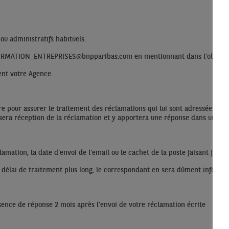
ou administratifs habituels.
INFORMATION_ENTREPRISES@bnpparibas.com en mentionnant dans l’objet 
ent votre Agence.
 pour assurer le traitement des réclamations qui lui sont adressées, da
usera réception de la réclamation et y apportera une réponse dans un dé
amation, la date d’envoi de l’email ou le cachet de la poste faisant foi po
n délai de traitement plus long, le correspondant en sera dûment informé
absence de réponse 2 mois après l’envoi de votre réclamation écrite